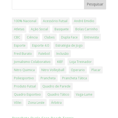
Pesquisar
100% Nacional
Acessório Futsal
André Emidio
Atletas
Ação Social
Basquete
Bolas Carrinho
CBC
Ciência
Clubes
Dupla Face
Entrevista
Esporte
Esporte 4.0
Estratégia de Jogo
Fred Burato
Futebol
Inclusão
Jornalismo Colaborativo
KIEF
Loja Treinador
Nitro Quimica
Nitro Volleyball
Operario
Placar
Poliesportivo
Prancheta
Prancheta Tática
Produto Futsal
Quadro de Parede
Quadro Esportivo
Quadro Tático
Vaga-Lume
Vôlei
Zona Leste
Árbitra