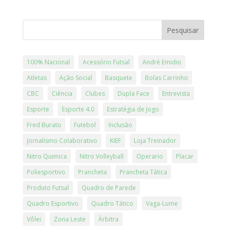
Pesquisar
100% Nacional
Acessório Futsal
André Emidio
Atletas
Ação Social
Basquete
Bolas Carrinho
CBC
Ciência
Clubes
Dupla Face
Entrevista
Esporte
Esporte 4.0
Estratégia de Jogo
Fred Burato
Futebol
Inclusão
Jornalismo Colaborativo
KIEF
Loja Treinador
Nitro Quimica
Nitro Volleyball
Operario
Placar
Poliesportivo
Prancheta
Prancheta Tática
Produto Futsal
Quadro de Parede
Quadro Esportivo
Quadro Tático
Vaga-Lume
Vôlei
Zona Leste
Árbitra